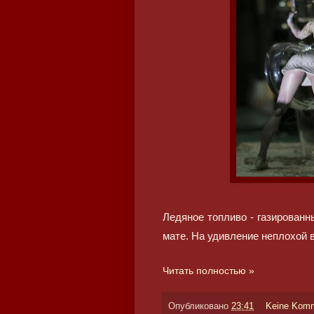
Ледяное топливо - газирован
мате. На удивление неплохой в
Читать полностью »
Опубликовано
23:41
Keine Kom