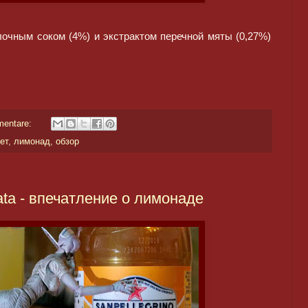
лочным соком (4%) и экстрактом перечной мяты (0,27%)
mentare:
ет
,
лимонад
,
обзор
iata - впечатление о лимонаде